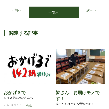
« 前へ
次へ »
一覧へ
関連する記事
おかげ３で
皆さん、お届けモノで
１４２期のみなさんへ
す！
先生たちはとても元気です！
2020.03.19
3年生