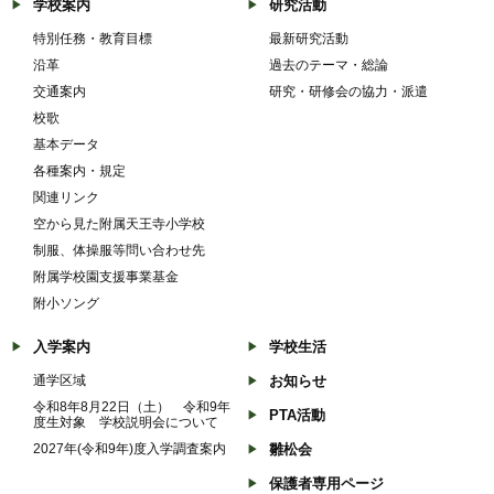
学校案内
研究活動
特別任務・教育目標
最新研究活動
沿革
過去のテーマ・総論
交通案内
研究・研修会の協力・派遣
校歌
基本データ
各種案内・規定
関連リンク
空から見た附属天王寺小学校
制服、体操服等問い合わせ先
附属学校園支援事業基金
附小ソング
入学案内
学校生活
通学区域
お知らせ
令和8年8月22日（土） 令和9年
PTA活動
度生対象 学校説明会について
2027年(令和9年)度入学調査案内
雛松会
保護者専用ページ