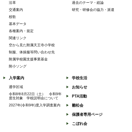
沿革
過去のテーマ・総論
交通案内
研究・研修会の協力・派遣
校歌
基本データ
各種案内・規定
関連リンク
空から見た附属天王寺小学校
制服、体操服等問い合わせ先
附属学校園支援事業基金
附小ソング
入学案内
学校生活
通学区域
お知らせ
令和8年8月22日（土） 令和9年
PTA活動
度生対象 学校説明会について
2027年(令和9年)度入学調査案内
雛松会
保護者専用ページ
こぼれ会