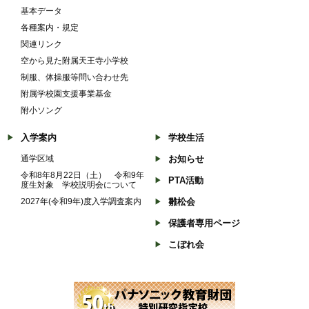
基本データ
各種案内・規定
関連リンク
空から見た附属天王寺小学校
制服、体操服等問い合わせ先
附属学校園支援事業基金
附小ソング
入学案内
学校生活
通学区域
お知らせ
令和8年8月22日（土） 令和9年
PTA活動
度生対象 学校説明会について
2027年(令和9年)度入学調査案内
雛松会
保護者専用ページ
こぼれ会