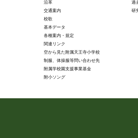
沿革
過
交通案内
研
校歌
基本データ
各種案内・規定
関連リンク
空から見た附属天王寺小学校
制服、体操服等問い合わせ先
附属学校園支援事業基金
附小ソング