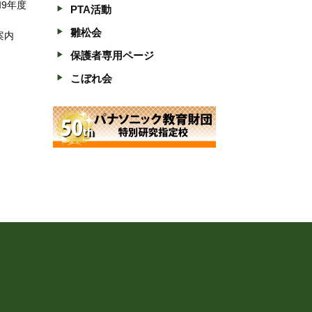
和9年度
PTA活動
雛松会
案内
保護者専用ページ
こぼれ会