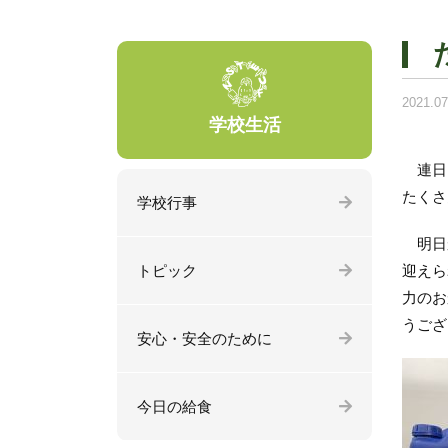
2021.07
学校生活
連日、
たくさ
学校行事
明日か
トピック
迎えら
力のお
うござ
安心・安全のために
今日の給食