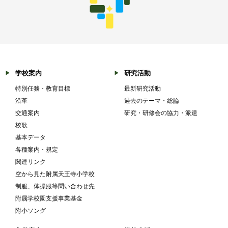
学校案内
研究活動
特別任務・教育目標
最新研究活動
沿革
過去のテーマ・総論
交通案内
研究・研修会の協力・派遣
校歌
基本データ
各種案内・規定
関連リンク
空から見た附属天王寺小学校
制服、体操服等問い合わせ先
附属学校園支援事業基金
附小ソング