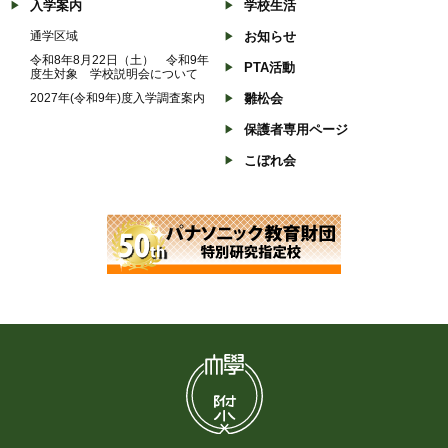
入学案内
学校生活
通学区域
お知らせ
令和8年8月22日（土） 令和9年
PTA活動
度生対象 学校説明会について
2027年(令和9年)度入学調査案内
雛松会
保護者専用ページ
こぼれ会