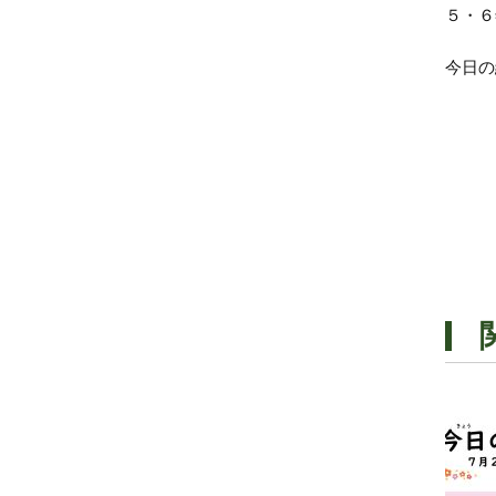
５・６
今日の