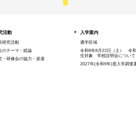
究活動
入学案内
新研究活動
通学区域
去のテーマ・総論
令和8年8月22日（土） 令
生対象 学校説明会について
究・研修会の協力・派遣
2027年(令和9年)度入学調査