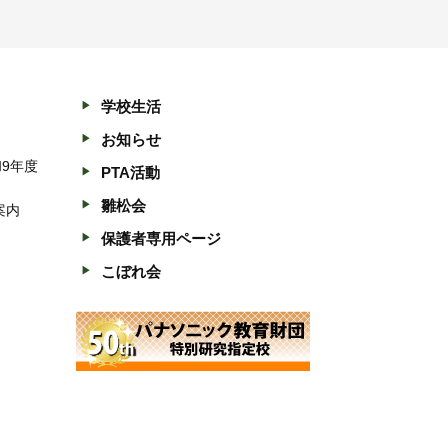
学校生活
お知らせ
和9年度
PTA活動
雛松会
案内
保護者専用ページ
こぼれ会