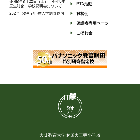
令和8年8月22日（土） 令和9年
PTA活動
度生対象 学校説明会について
2027年(令和9年)度入学調査案内
雛松会
保護者専用ページ
こぼれ会
大阪教育大学附属天王寺小学校