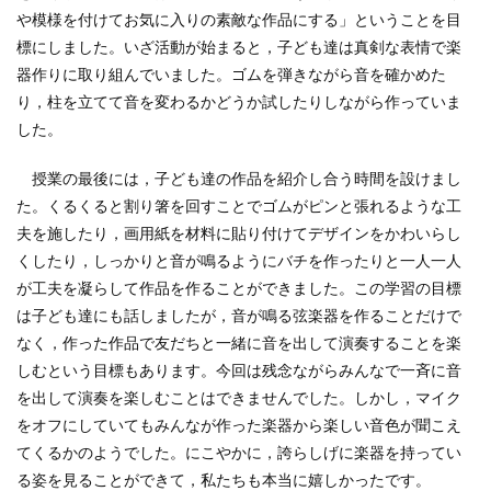
や模様を付けてお気に入りの素敵な作品にする」ということを目
標にしました。いざ活動が始まると，子ども達は真剣な表情で楽
器作りに取り組んでいました。ゴムを弾きながら音を確かめた
り，柱を立てて音を変わるかどうか試したりしながら作っていま
した。
授業の最後には，子ども達の作品を紹介し合う時間を設けまし
た。くるくると割り箸を回すことでゴムがピンと張れるような工
夫を施したり，画用紙を材料に貼り付けてデザインをかわいらし
くしたり，しっかりと音が鳴るようにバチを作ったりと一人一人
が工夫を凝らして作品を作ることができました。この学習の目標
は子ども達にも話しましたが，音が鳴る弦楽器を作ることだけで
なく，作った作品で友だちと一緒に音を出して演奏することを楽
しむという目標もあります。今回は残念ながらみんなで一斉に音
を出して演奏を楽しむことはできませんでした。しかし，マイク
をオフにしていてもみんなが作った楽器から楽しい音色が聞こえ
てくるかのようでした。にこやかに，誇らしげに楽器を持ってい
る姿を見ることができて，私たちも本当に嬉しかったです。