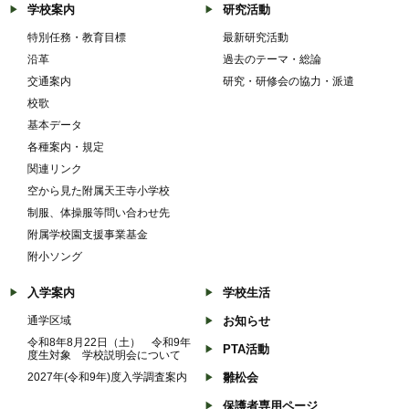
学校案内
研究活動
特別任務・教育目標
最新研究活動
沿革
過去のテーマ・総論
交通案内
研究・研修会の協力・派遣
校歌
基本データ
各種案内・規定
関連リンク
空から見た附属天王寺小学校
制服、体操服等問い合わせ先
附属学校園支援事業基金
附小ソング
入学案内
学校生活
通学区域
お知らせ
令和8年8月22日（土） 令和9年
PTA活動
度生対象 学校説明会について
2027年(令和9年)度入学調査案内
雛松会
保護者専用ページ