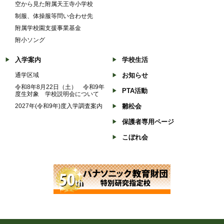
空から見た附属天王寺小学校
制服、体操服等問い合わせ先
附属学校園支援事業基金
附小ソング
入学案内
学校生活
通学区域
お知らせ
令和8年8月22日（土） 令和9年
PTA活動
度生対象 学校説明会について
2027年(令和9年)度入学調査案内
雛松会
保護者専用ページ
こぼれ会