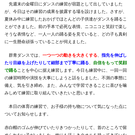
先週末の金曜日にダンスの練習が宿題として出していました
が、今日はその練習の成果を披露する場を設けました。さすが、
夏休み中に練習したおかげでほとんどの子供達がダンスを踊るこ
とができました。前の手本で必死な表情、ニコニコと笑顔で楽し
そうな表情など、一人一人の踊る姿を見ていると、どの子も真剣
に一生懸命頑張っていることが伺えました。
群青ダンスでは、
一つ一つの動きを大きくする
、
指先を伸ばし
たり目線を上げたりして細部まで丁寧に踊る
、
自信をもって笑顔
で踊る
ことを中心に据え練習します。今日も練習中に、一回一回
の練習時間や演技を大事にしようと話をしました。不測の事態に
備え、気を引き締め、また、みんなで学習できることに喜びを噛
みしめて練習に取り組んでいきたいと思います。
本日の体育の練習で、お子様の持ち物について気になった点に
ついてお知らせします。
赤白帽のゴムが伸びていたりきつかったりして、首のところで留