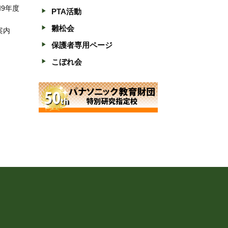
和9年度
PTA活動
雛松会
案内
保護者専用ページ
こぼれ会