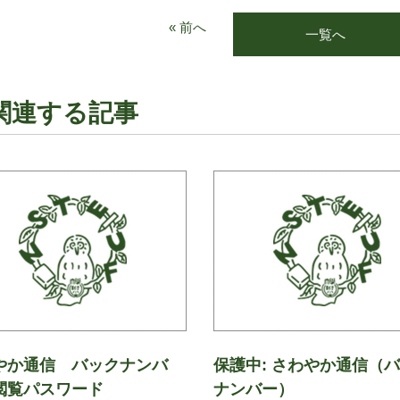
« 前へ
一覧へ
関連する記事
やか通信 バックナンバ
保護中: さわやか通信（
閲覧パスワード
ナンバー）