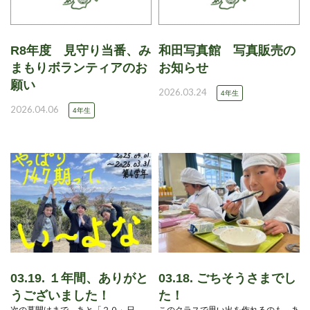
R8年度 見守り当番、み
和田写真館 写真販売の
まもりボランティアのお
お知らせ
願い
2026.03.24
4年生
2026.04.06
4年生
03.19. １年間、ありがと
03.18. ごちそうさまでし
うございました！
た！