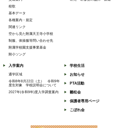
校歌
基本データ
各種案内・規定
関連リンク
空から見た附属天王寺小学校
制服、体操服等問い合わせ先
附属学校園支援事業基金
附小ソング
入学案内
学校生活
通学区域
お知らせ
令和8年8月22日（土） 令和9年
PTA活動
度生対象 学校説明会について
2027年(令和9年)度入学調査案内
雛松会
保護者専用ページ
こぼれ会