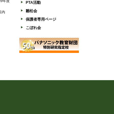
和9年度
PTA活動
雛松会
案内
保護者専用ページ
こぼれ会