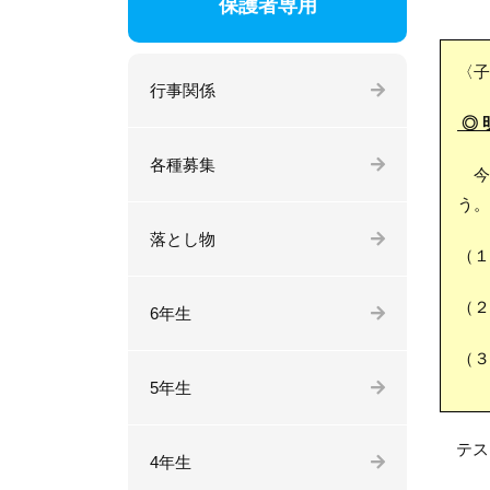
保護者専用
〈子
行事関係
◎ 
各種募集
今
う。
落とし物
（１
（２
6年生
（３
5年生
テス
4年生