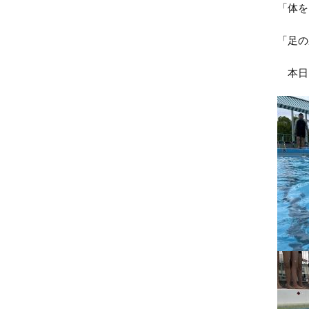
「体を
「足の
本日、