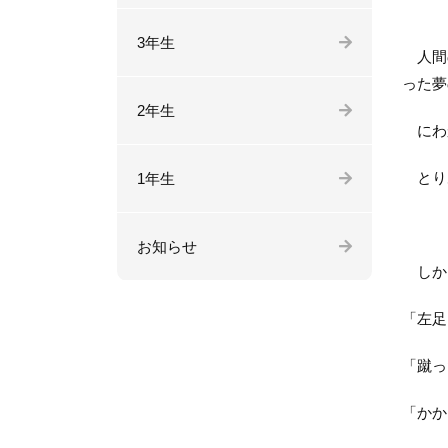
3年生
人間の
った夢
2年生
にわ
とりあ
1年生
お知らせ
しかし
「左足
「蹴っ
「かか