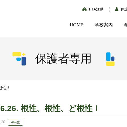
PTA活動
保
HOME
学校案内
保護者専用
ど根性！
06.26. 根性、根性、ど根性！
.26
4年生