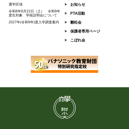
通学区域
お知らせ
令和8年8月22日（土） 令和9年
PTA活動
度生対象 学校説明会について
2027年(令和9年)度入学調査案内
雛松会
保護者専用ページ
こぼれ会