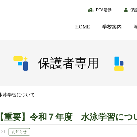
PTA活動
保
HOME
学校案内
保護者専用
水泳学習について
【重要】令和７年度 水泳学習につ
.21
お知らせ