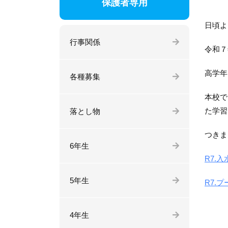
保護者専用
日頃よ
行事関係
令和７
高学年
各種募集
本校で
た学習
落とし物
つきま
6年生
R7.
5年生
R7.
4年生