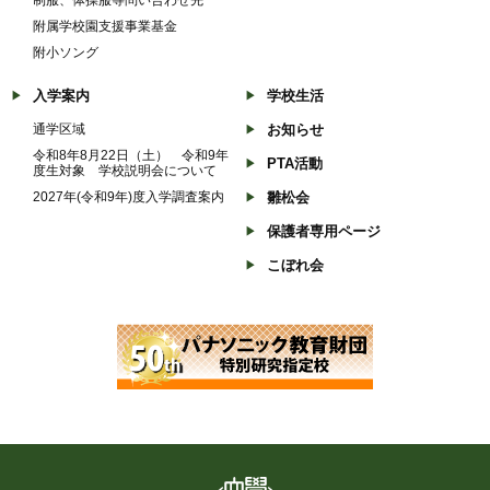
附属学校園支援事業基金
附小ソング
入学案内
学校生活
通学区域
お知らせ
令和8年8月22日（土） 令和9年
PTA活動
度生対象 学校説明会について
2027年(令和9年)度入学調査案内
雛松会
保護者専用ページ
こぼれ会