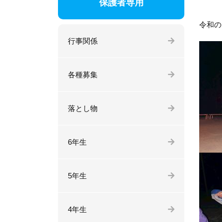
保護者専用
令和の
行事関係
各種募集
落とし物
6年生
5年生
4年生