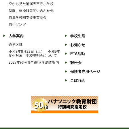
空から見た附属天王寺小学校
制服、体操服等問い合わせ先
附属学校園支援事業基金
附小ソング
入学案内
学校生活
通学区域
お知らせ
令和8年8月22日（土） 令和9年
PTA活動
度生対象 学校説明会について
2027年(令和9年)度入学調査案内
雛松会
保護者専用ページ
こぼれ会