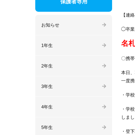
保護者専用
【連絡
お知らせ
◯卒業
名
1年生
〇携帯
2年生
本日、
一度携
3年生
・学校
4年生
・学校
しまし
5年生
・登下