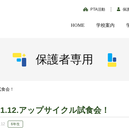
PTA活動
保
HOME
学校案内
保護者専用
ル試食会！
11.12.アップサイクル試食会！
.12
6年生