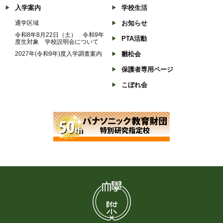
入学案内
学校生活
通学区域
お知らせ
令和8年8月22日（土） 令和9年
PTA活動
度生対象 学校説明会について
2027年(令和9年)度入学調査案内
雛松会
保護者専用ページ
こぼれ会