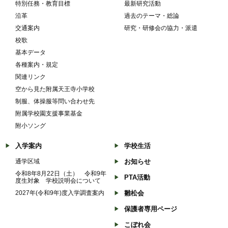
特別任務・教育目標
最新研究活動
沿革
過去のテーマ・総論
交通案内
研究・研修会の協力・派遣
校歌
基本データ
各種案内・規定
関連リンク
空から見た附属天王寺小学校
制服、体操服等問い合わせ先
附属学校園支援事業基金
附小ソング
入学案内
学校生活
通学区域
お知らせ
令和8年8月22日（土） 令和9年
PTA活動
度生対象 学校説明会について
2027年(令和9年)度入学調査案内
雛松会
保護者専用ページ
こぼれ会