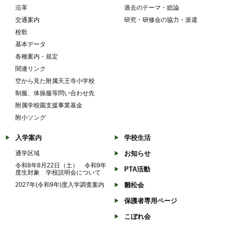
沿革
過去のテーマ・総論
交通案内
研究・研修会の協力・派遣
校歌
基本データ
各種案内・規定
関連リンク
空から見た附属天王寺小学校
制服、体操服等問い合わせ先
附属学校園支援事業基金
附小ソング
入学案内
学校生活
通学区域
お知らせ
令和8年8月22日（土） 令和9年
PTA活動
度生対象 学校説明会について
2027年(令和9年)度入学調査案内
雛松会
保護者専用ページ
こぼれ会