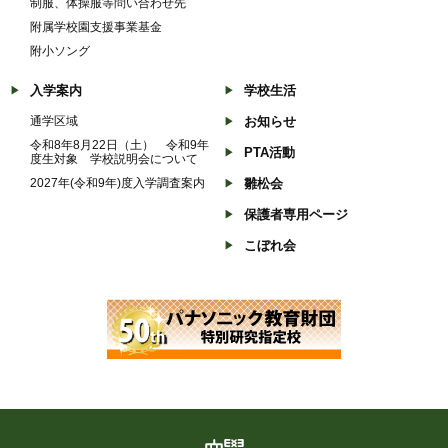
制服、体操服等問い合わせ先
附属学校園支援事業基金
附小ソング
入学案内
学校生活
通学区域
お知らせ
令和8年8月22日（土） 令和9年
PTA活動
度生対象 学校説明会について
2027年(令和9年)度入学調査案内
雛松会
保護者専用ページ
こぼれ会