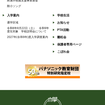
附属学校園支援事業基金
附小ソング
入学案内
学校生活
通学区域
お知らせ
令和8年8月22日（土） 令和9年
PTA活動
度生対象 学校説明会について
2027年(令和9年)度入学調査案内
雛松会
保護者専用ページ
こぼれ会