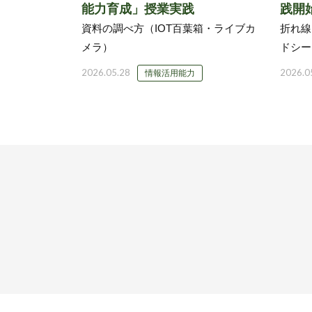
能力育成」授業実践
践開
資料の調べ方（IOT百葉箱・ライブカ
折れ線
メラ）
ドシー
2026.05.28
2026.0
情報活用能力