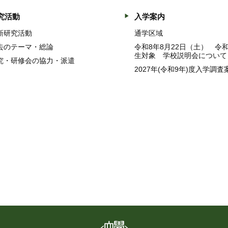
究活動
入学案内
新研究活動
通学区域
去のテーマ・総論
令和8年8月22日（土） 令
生対象 学校説明会について
究・研修会の協力・派遣
2027年(令和9年)度入学調査