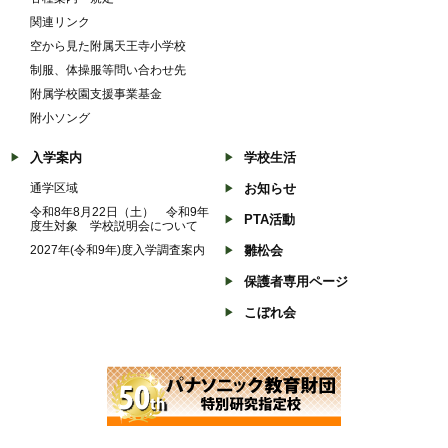
関連リンク
空から見た附属天王寺小学校
制服、体操服等問い合わせ先
附属学校園支援事業基金
附小ソング
入学案内
学校生活
通学区域
お知らせ
令和8年8月22日（土） 令和9年
PTA活動
度生対象 学校説明会について
2027年(令和9年)度入学調査案内
雛松会
保護者専用ページ
こぼれ会