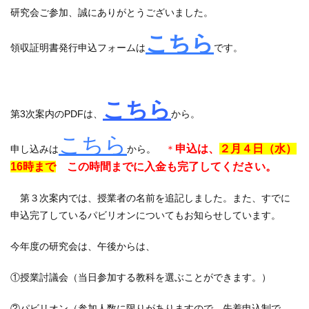
研究会ご参加、誠にありがとうございました。
こちら
領収証明書発行申込フォームは
です。
こちら
第3次案内のPDFは、
から。
こちら
申込
は、
２月４日（水）
申し込みは
から
。
＊
16時まで
この時間までに入金も完了してください。
第３次案内では、授業者の名前を追記しました。また、すでに
申込完了しているパビリオンについてもお知らせしています。
今年度の研究会は、午後からは、
①授業討議会（当日参加する教科を選ぶことができます。）
②パビリオン（参加人数に限りがありますので、先着申込制で