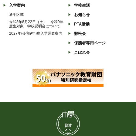
入学案内
学校生活
通学区域
お知らせ
令和8年8月22日（土） 令和9年
PTA活動
度生対象 学校説明会について
2027年(令和9年)度入学調査案内
雛松会
保護者専用ページ
こぼれ会