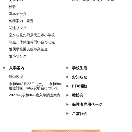
校歌
基本データ
各種案内・規定
関連リンク
空から見た附属天王寺小学校
制服、体操服等問い合わせ先
附属学校園支援事業基金
附小ソング
入学案内
学校生活
通学区域
お知らせ
令和8年8月22日（土） 令和9年
PTA活動
度生対象 学校説明会について
2027年(令和9年)度入学調査案内
雛松会
保護者専用ページ
こぼれ会