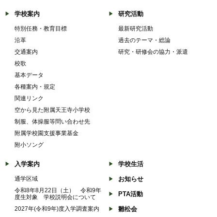
学校案内
研究活動
特別任務・教育目標
最新研究活動
沿革
過去のテーマ・総論
交通案内
研究・研修会の協力・派遣
校歌
基本データ
各種案内・規定
関連リンク
空から見た附属天王寺小学校
制服、体操服等問い合わせ先
附属学校園支援事業基金
附小ソング
入学案内
学校生活
通学区域
お知らせ
令和8年8月22日（土） 令和9年
PTA活動
度生対象 学校説明会について
2027年(令和9年)度入学調査案内
雛松会