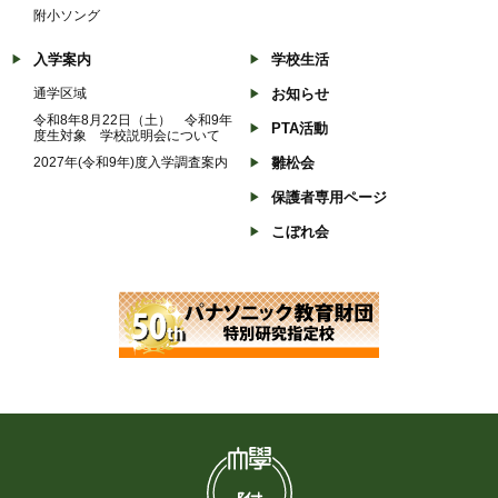
附小ソング
入学案内
学校生活
通学区域
お知らせ
令和8年8月22日（土） 令和9年
PTA活動
度生対象 学校説明会について
2027年(令和9年)度入学調査案内
雛松会
保護者専用ページ
こぼれ会