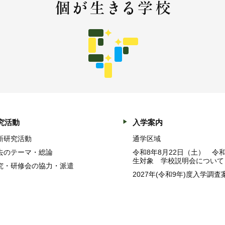
究活動
入学案内
新研究活動
通学区域
去のテーマ・総論
令和8年8月22日（土） 令
生対象 学校説明会について
究・研修会の協力・派遣
2027年(令和9年)度入学調査