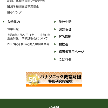
制服、体操服等問い合わせ先
附属学校園支援事業基金
附小ソング
入学案内
学校生活
通学区域
お知らせ
令和8年8月22日（土） 令和9年
PTA活動
度生対象 学校説明会について
2027年(令和9年)度入学調査案内
雛松会
保護者専用ページ
こぼれ会