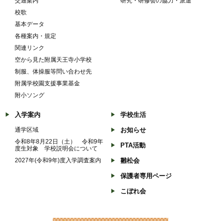
交通案内
研究・研修会の協力・派遣
校歌
基本データ
各種案内・規定
関連リンク
空から見た附属天王寺小学校
制服、体操服等問い合わせ先
附属学校園支援事業基金
附小ソング
入学案内
学校生活
通学区域
お知らせ
令和8年8月22日（土） 令和9年
PTA活動
度生対象 学校説明会について
2027年(令和9年)度入学調査案内
雛松会
保護者専用ページ
こぼれ会