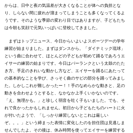
からは、日中と夜の気温差が大きくなることが体への負担とな
り、しらない間に疲れが溜まってしまうことも多くなってくるよ
うです。そのような季節の変わり目ではありますが、子どもたち
は今朝も笑顔で元気いっぱいに登校してきました。
まずはトップニュース、今日からいよいよスポーツデーの学年
練習が始まりました。まずはダンスから。「ダイナミック琉球」
という曲に合わせて、ほとんどの子どもが初めて踊るであろうエ
イサーの練習の始まりです。今日はパーランクという太鼓のたた
き方、手足のきれいな動かし方など、エイサーを踊るにあたって
の基本的なことを学び、さっそく曲のサビの部分を踊ってみまし
た。しかしこれが難しかったー！！手のなめらかな動きと、足の
動きを合わせようとすると、なかなか上手くいかないのです。
「え、無理かも。」と珍しく弱音を吐く子もいました。でも、そ
れで良かったかもしれません。初日から子どもたちのハートに火
が付いたようで、「しっかり練習しないとこれは厳しい
ぞ。。。」という締まった表情に変化したのを担任団は見逃しま
せんでしたよ。その後は、休み時間を使ってエイサーを練習する