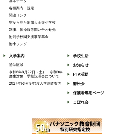
基本データ
各種案内・規定
関連リンク
空から見た附属天王寺小学校
制服、体操服等問い合わせ先
附属学校園支援事業基金
附小ソング
入学案内
学校生活
通学区域
お知らせ
令和8年8月22日（土） 令和9年
PTA活動
度生対象 学校説明会について
2027年(令和9年)度入学調査案内
雛松会
保護者専用ページ
こぼれ会