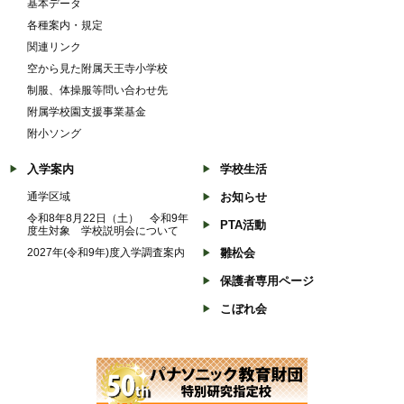
基本データ
各種案内・規定
関連リンク
空から見た附属天王寺小学校
制服、体操服等問い合わせ先
附属学校園支援事業基金
附小ソング
入学案内
学校生活
通学区域
お知らせ
令和8年8月22日（土） 令和9年
PTA活動
度生対象 学校説明会について
2027年(令和9年)度入学調査案内
雛松会
保護者専用ページ
こぼれ会