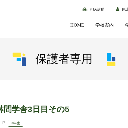
PTA活動
保
HOME
学校案内
保護者専用
林間学舎3日目その5
.17
3年生