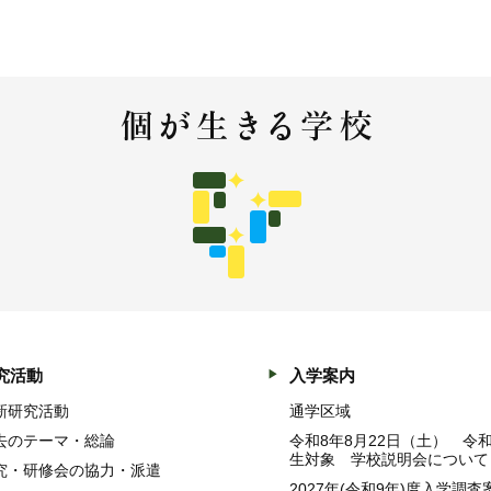
究活動
入学案内
新研究活動
通学区域
去のテーマ・総論
令和8年8月22日（土） 令
生対象 学校説明会について
究・研修会の協力・派遣
2027年(令和9年)度入学調査