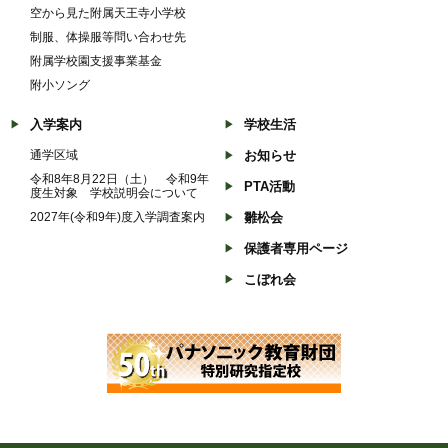
空から見た附属天王寺小学校
制服、体操服等問い合わせ先
附属学校園支援事業基金
附小ソング
入学案内
学校生活
通学区域
お知らせ
令和8年8月22日（土） 令和9年
PTA活動
度生対象 学校説明会について
2027年(令和9年)度入学調査案内
雛松会
保護者専用ページ
こぼれ会