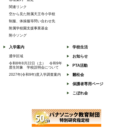
関連リンク
空から見た附属天王寺小学校
制服、体操服等問い合わせ先
附属学校園支援事業基金
附小ソング
入学案内
学校生活
通学区域
お知らせ
令和8年8月22日（土） 令和9年
PTA活動
度生対象 学校説明会について
2027年(令和9年)度入学調査案内
雛松会
保護者専用ページ
こぼれ会