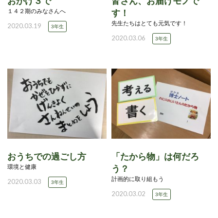
おかげ３で
皆さん、お届けモノで
１４２期のみなさんへ
す！
先生たちはとても元気です！
2020.03.19
3年生
2020.03.06
3年生
おうちでの過ごし方
「たから物」は何だろ
環境と健康
う？
計画的に取り組もう
2020.03.03
3年生
2020.03.02
3年生