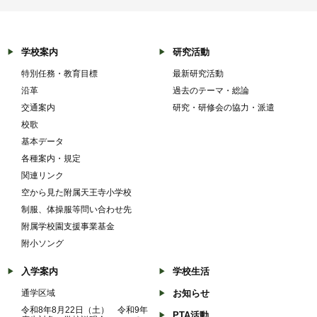
学校案内
研究活動
特別任務・教育目標
最新研究活動
沿革
過去のテーマ・総論
交通案内
研究・研修会の協力・派遣
校歌
基本データ
各種案内・規定
関連リンク
空から見た附属天王寺小学校
制服、体操服等問い合わせ先
附属学校園支援事業基金
附小ソング
入学案内
学校生活
通学区域
お知らせ
令和8年8月22日（土） 令和9年
PTA活動