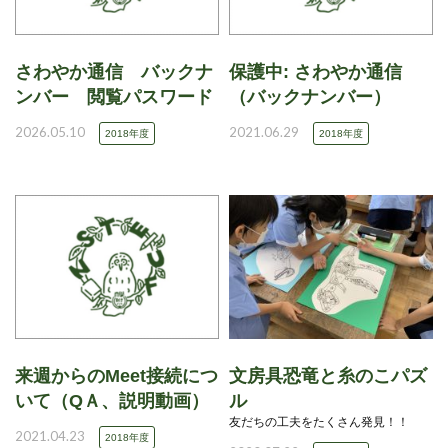
さわやか通信 バックナ
保護中: さわやか通信
ンバー 閲覧パスワード
（バックナンバー）
2026.05.10
2021.06.29
2018年度
2018年度
来週からのMeet接続につ
文房具恐竜と糸のこパズ
いて（QＡ、説明動画）
ル
友だちの工夫をたくさん発見！！
2021.04.23
2018年度