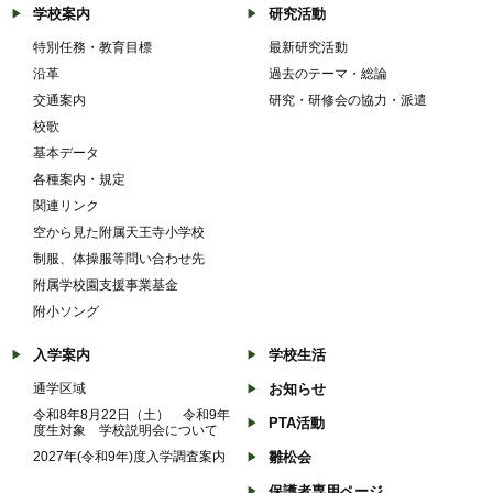
学校案内
研究活動
特別任務・教育目標
最新研究活動
沿革
過去のテーマ・総論
交通案内
研究・研修会の協力・派遣
校歌
基本データ
各種案内・規定
関連リンク
空から見た附属天王寺小学校
制服、体操服等問い合わせ先
附属学校園支援事業基金
附小ソング
入学案内
学校生活
通学区域
お知らせ
令和8年8月22日（土） 令和9年
PTA活動
度生対象 学校説明会について
2027年(令和9年)度入学調査案内
雛松会
保護者専用ページ