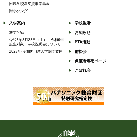
附属学校園支援事業基金
附小ソング
入学案内
学校生活
通学区域
お知らせ
令和8年8月22日（土） 令和9年
PTA活動
度生対象 学校説明会について
2027年(令和9年)度入学調査案内
雛松会
保護者専用ページ
こぼれ会