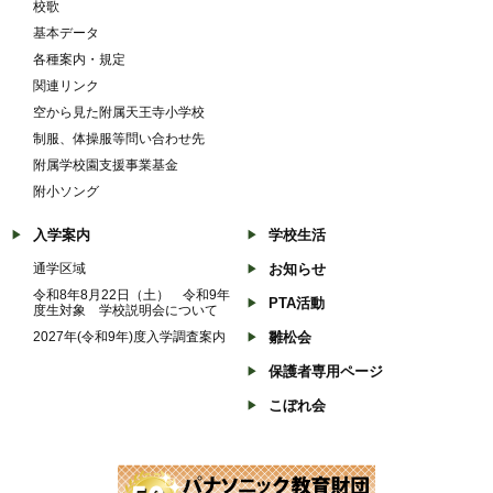
校歌
基本データ
各種案内・規定
関連リンク
空から見た附属天王寺小学校
制服、体操服等問い合わせ先
附属学校園支援事業基金
附小ソング
入学案内
学校生活
通学区域
お知らせ
令和8年8月22日（土） 令和9年
PTA活動
度生対象 学校説明会について
2027年(令和9年)度入学調査案内
雛松会
保護者専用ページ
こぼれ会