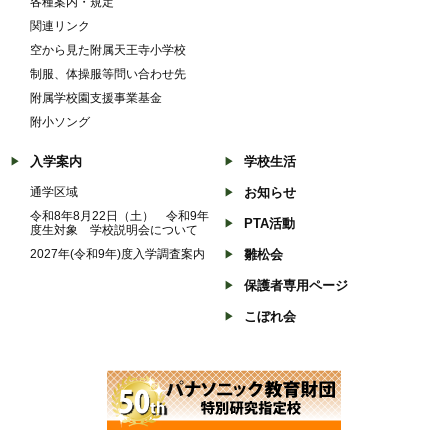
各種案内・規定
関連リンク
空から見た附属天王寺小学校
制服、体操服等問い合わせ先
附属学校園支援事業基金
附小ソング
入学案内
学校生活
通学区域
お知らせ
令和8年8月22日（土） 令和9年
PTA活動
度生対象 学校説明会について
2027年(令和9年)度入学調査案内
雛松会
保護者専用ページ
こぼれ会