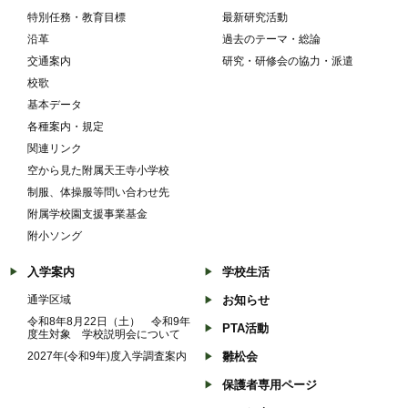
特別任務・教育目標
最新研究活動
沿革
過去のテーマ・総論
交通案内
研究・研修会の協力・派遣
校歌
基本データ
各種案内・規定
関連リンク
空から見た附属天王寺小学校
制服、体操服等問い合わせ先
附属学校園支援事業基金
附小ソング
入学案内
学校生活
通学区域
お知らせ
令和8年8月22日（土） 令和9年
PTA活動
度生対象 学校説明会について
2027年(令和9年)度入学調査案内
雛松会
保護者専用ページ