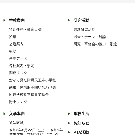
学校案内
研究活動
特別任務・教育目標
最新研究活動
沿革
過去のテーマ・総論
交通案内
研究・研修会の協力・派遣
校歌
基本データ
各種案内・規定
関連リンク
空から見た附属天王寺小学校
制服、体操服等問い合わせ先
附属学校園支援事業基金
附小ソング
入学案内
学校生活
通学区域
お知らせ
令和8年8月22日（土） 令和9年
PTA活動
度生対象 学校説明会について