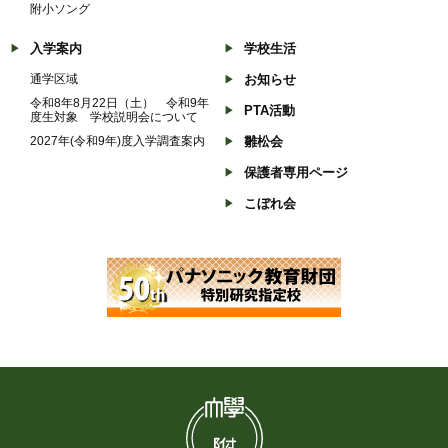
附小ソング
入学案内
学校生活
通学区域
お知らせ
令和8年8月22日（土） 令和9年
PTA活動
度生対象 学校説明会について
2027年(令和9年)度入学調査案内
雛松会
保護者専用ページ
こぼれ会