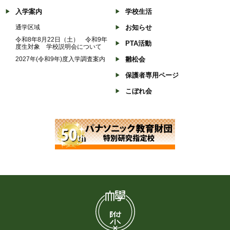
入学案内
学校生活
通学区域
お知らせ
令和8年8月22日（土） 令和9年
PTA活動
度生対象 学校説明会について
2027年(令和9年)度入学調査案内
雛松会
保護者専用ページ
こぼれ会