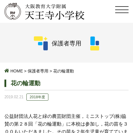
保護者専用
HOME
>
保護者専用
>
花の輪運動
花の輪運動
2019.02.21
2018年度
公益財団法人花と緑の農芸財団主催，ミニストップ(株)協
賛の第２８回「花の輪運動」に本校は参加し，花の苗を３
００もいただきました。その苗を２年生児童が育てていま