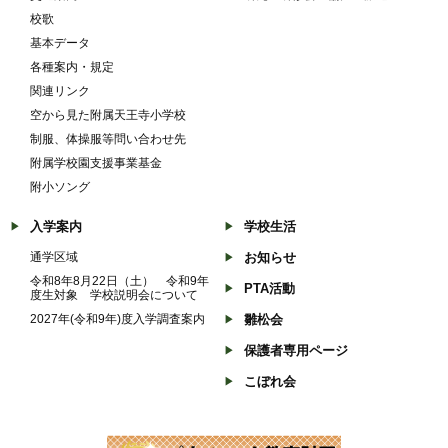
校歌
基本データ
各種案内・規定
関連リンク
空から見た附属天王寺小学校
制服、体操服等問い合わせ先
附属学校園支援事業基金
附小ソング
入学案内
学校生活
通学区域
お知らせ
令和8年8月22日（土） 令和9年
PTA活動
度生対象 学校説明会について
2027年(令和9年)度入学調査案内
雛松会
保護者専用ページ
こぼれ会