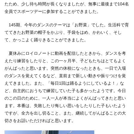
たため、少し待ち時間が長くなりましたが、無事に最後まで104名
全員でスポーツデーに参加することができました。
145期、今年のダンスのテーマは「お野菜」でした。生活科で育
ててきたお野菜の帽子をかぶり、手袋をはめ、かわいく、そし
て、かっこよく踊りきることができました。
夏休みにロイロノートに動画を配信したときから、ダンスを考
えたり練習をしたりと、この一ヶ月半、子どもたちはとてもよく
がんばったと思います。突然の休校になったときも、一日で入場
のダンスを覚えてくるなど、直前まで新しい動きや振りつけを覚
えてきました。また、「毎日1回は踊るようにしているよ！」な
ど、自主的におうちで練習していた子も多かったようです。今日
のこの日のために、一人一人が本当によくがんばってきたと思い
ます。本番は、失敗したり悔しい思いをしたりした子もいたよう
ですが、全力を出し切ること、また、継続してがんばることの大
切さをお話いただければと思います。